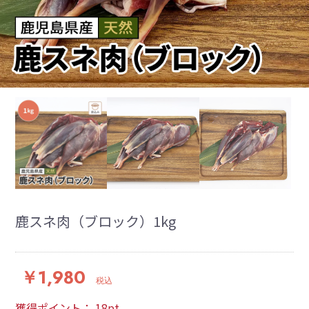
鹿スネ肉（ブロック）1kg
￥1,980
税込
獲得ポイント：
18
pt