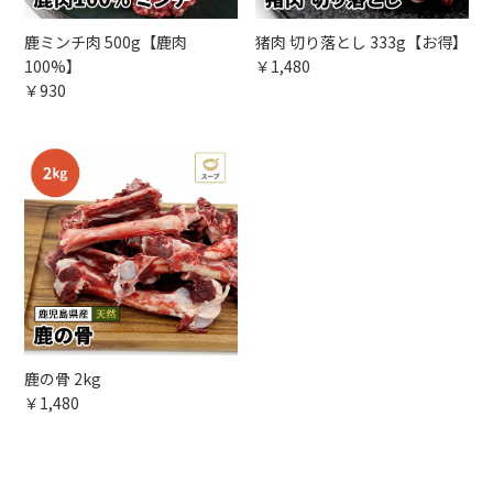
鹿ミンチ肉 500g【鹿肉
猪肉 切り落とし 333g【お得】
100%】
￥1,480
￥930
鹿の骨 2kg
￥1,480