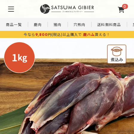
0
商品一覧
鹿肉
猪肉
穴熊肉
送料無料商品
今なら
円(税込)以上購入で
鹿ハム
貰える！
9,800
簡
ペ
ギ
単
ッ
訳あ
フ
調
ト
り
ト
理
フ
SALE
商
セ
ー
品
ッ
ド
ト