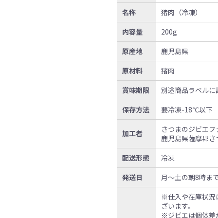
名称
猪肉（冷凍）
内容量
200g
原産地
鹿児島県
原材料
猪肉
賞味期限
別途商品ラベルに
保存方法
要冷凍-18℃以下
さつまのジビエフ
加工者
鹿児島県薩摩郡さつ
配送形態
冷凍
発送日
月〜土の朝8時ま
※仕入や在庫状況
ざいます。
※ジビエは個体差