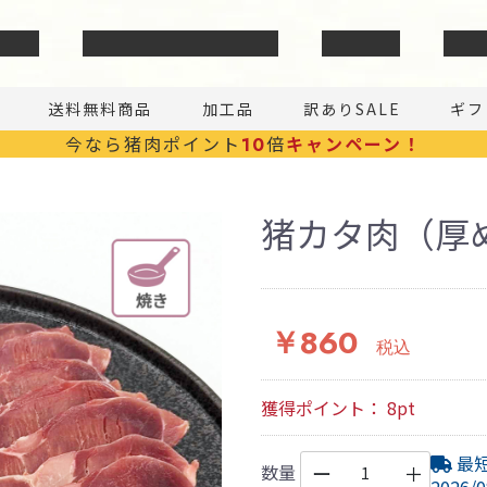
いて
安心・安全の取り組み
商品一覧
お問
送料無料商品
加工品
訳ありSALE
ギフ
今なら猪肉ポイント
倍
キャンペーン！
10
猪カタ肉（厚め
￥860
税込
獲得ポイント：
8
pt
最
数量
ー
＋