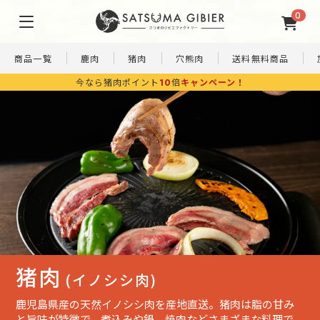
0
商品一覧
鹿肉
猪肉
穴熊肉
送料無料商品
円(税込)以上購入で
送料無料！
ギフト対応◎
7,980
簡
ペ
ギ
単
ッ
訳あ
フ
調
ト
り
ト
理
フ
SALE
商
セ
ー
品
ッ
ド
ト
猪肉
(イノシシ肉)
鹿児島県産の天然イノシシ肉を産地直送。猪肉は脂の甘み
と旨味が特徴で、煮込みや鍋、焼肉などさまざまな料理で