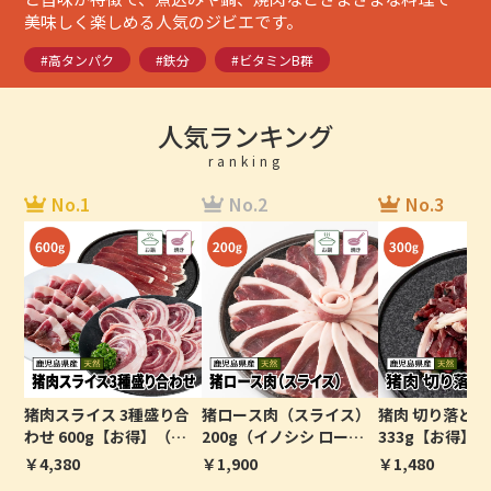
美味しく楽しめる人気のジビエです。
#高タンパク
#鉄分
#ビタミンB群
人気ランキング
ranking
No.1
No.2
No.3
猪肉スライス 3種盛り合
猪ロース肉（スライス）
猪肉 切り落とし
わせ 600g【お得】（イ
200g（イノシシ ロー
333g【お得】
ノシシ スライス）
ス）
肉）
￥4,380
￥1,900
￥1,480