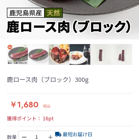
鹿ロース肉（ブロック）300g
￥1,680
税込
獲得ポイント：
16
pt
最短お届け日
ー
＋
数量