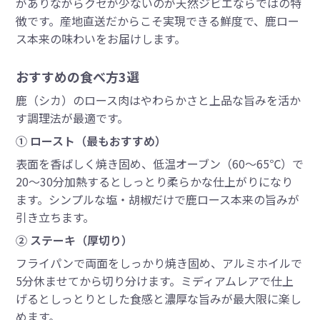
がありながらクセが少ないのが天然ジビエならではの特
徴です。産地直送だからこそ実現できる鮮度で、鹿ロー
ス本来の味わいをお届けします。
おすすめの食べ方3選
鹿（シカ）のロース肉はやわらかさと上品な旨みを活か
す調理法が最適です。
① ロースト（最もおすすめ）
表面を香ばしく焼き固め、低温オーブン（60〜65℃）で
20〜30分加熱するとしっとり柔らかな仕上がりになり
ます。シンプルな塩・胡椒だけで鹿ロース本来の旨みが
引き立ちます。
② ステーキ（厚切り）
フライパンで両面をしっかり焼き固め、アルミホイルで
5分休ませてから切り分けます。ミディアムレアで仕上
げるとしっとりとした食感と濃厚な旨みが最大限に楽し
めます。