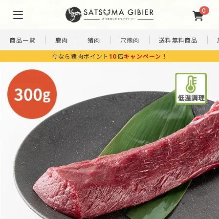
0
商品一覧
鹿肉
猪肉
穴熊肉
送料無料商品
円(税込)以上購入で
送料無料！
ギフト対応◎
7,980
簡
ペ
ギ
単
ッ
訳あ
フ
調
ト
り
ト
理
フ
SALE
商
セ
ー
品
ッ
ド
ト