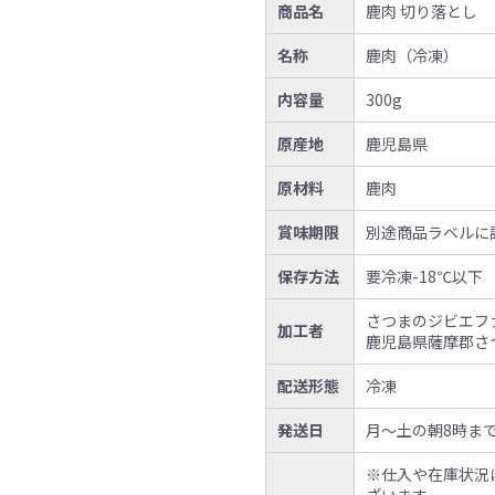
商品名
鹿肉 切り落とし
名称
鹿肉（冷凍）
内容量
300g
原産地
鹿児島県
原材料
鹿肉
賞味期限
別途商品ラベルに
保存方法
要冷凍-18℃以下
さつまのジビエフ
加工者
鹿児島県薩摩郡さつ
配送形態
冷凍
発送日
月〜土の朝8時ま
※仕入や在庫状況
ざいます。