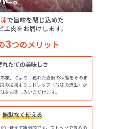
冷凍
で旨味を閉じ込めた
ビエ肉をお届けします。
3
の
つのメリット
獲れたての美味しさ
速冷凍」
により、獲れた直後の状態をそのま
通常の冷凍よりもドリップ（旨味の流出）が
と味をお楽しみいただけます。
、
無駄なく使える
だけ使えて経済的です。ストックできるの