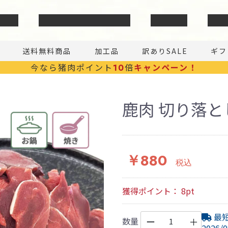
いて
安心・安全の取り組み
商品一覧
お問
送料無料商品
加工品
訳ありSALE
ギフ
今なら猪肉ポイント
倍
キャンペーン！
10
鹿肉 切り落とし
￥880
税込
獲得ポイント：
8
pt
最
数量
ー
＋