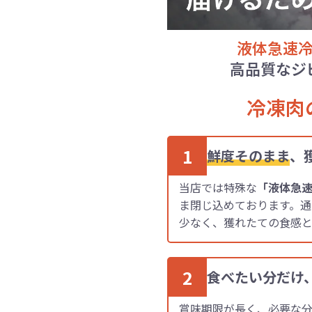
液体急速
高品質なジ
冷凍肉
1
鮮度そのまま
、
当店では特殊な
「液体急
ま閉じ込めております。
少なく、獲れたての食感
2
食べたい分だけ
賞味期限が長く、必要な分